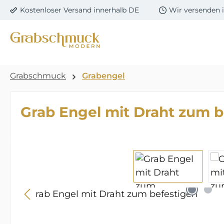
Kostenloser Versand innerhalb DE
Wir versenden 
m Hauptinhalt springen
Zur Suche springen
Zur Hauptnavigation springen
Grabschmuck
Grabengel
Grab Engel mit Draht zum b
Bildergalerie überspringen