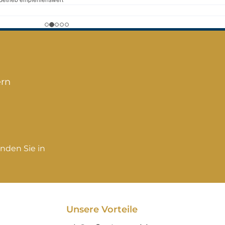
m (B) mit
cm (B) mit
 x 3 cm (H)In
Blätter x 2 cm (H) In
m Shop sind
unserem Shop sind
e Figuren,
weitere Figuren,
dekoration
Gartendekoration
geltränke
und Vogeltränke
ern
lichWeitere
erhältlich Weitere
tände dienen
Gegenstände dienen
koration und
zur Dekoration und
n nicht zum
gehören nicht zum
fsangebot!
Verkaufsangebot!
nden Sie in
Unsere Vorteile