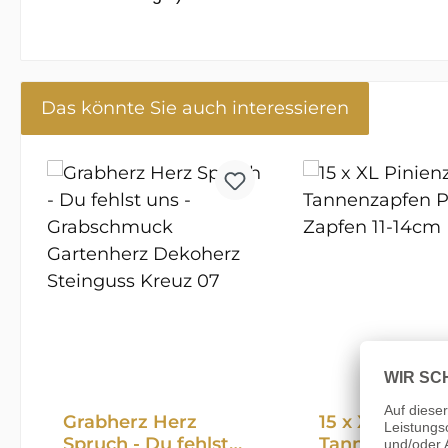
Das könnte Sie auch interessieren
Produktgalerie überspringen
Grabherz Herz
15 x XL Pinie
Spruch - Du fehlst
Tannenzapfe