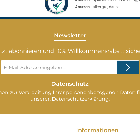
x 7,5 c
Blätter
unsere
weiter
Newsletter
Garten
und Vo
tzt abonnieren und 10% Willkommensrabatt sich
erhält
E-
Gegens
Mail-
zur De
Adresse
gehöre
*
Datenschutz
Verkau
nen zur Verarbeitung Ihrer personenbezogenen Daten fi
unserer:
Datenschutzerklärung
.
Informationen