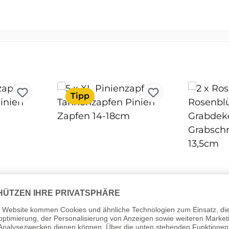
Tipp
nzapfen
15 x XL Pinienzapfen
2 x Ros
n
Tannenzapfen
Rosenb