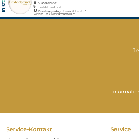
können
Abweichungen in
der
Oberflächenstruktur
und Farbgebung
möglich sein.
Je
(Luftbläschen sind
kein Mangel)
Weitere
Gegenstände dienen
zur Dekoration und
Informatio
gehören nicht zum
Verkaufsangebot!
Service-Kontakt
Service