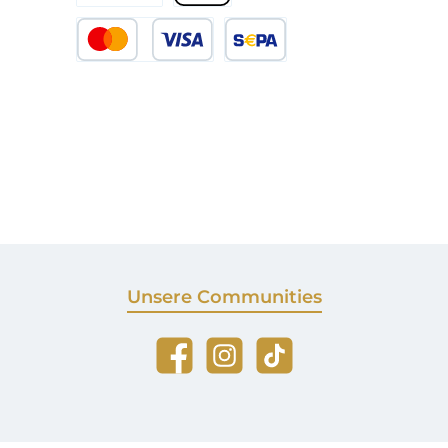
Später bezahlen
Apple Pay
Kredit- oder Debitkarte
SEPA Lastschrift
Unsere Communities
Facebook
Instagram
TikTok