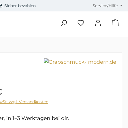
Sicher bezahlen
Service/Hilfe
Du hast 0 Produkte a
Preis:
€
MwSt. zzgl. Versandkosten
, in 1–3 Werktagen bei dir.