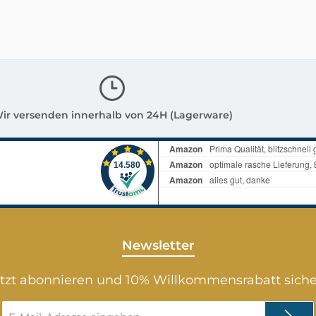
Weitere
geeign
dienen
Gegenstände dienen
StückK
n und
zur Dekoration und
werden
t zum
gehören nicht zum
der Ös
bot!
Verkaufsangebot!
befesti
Materi
ir versenden innerhalb von 24H (Lagerware)
Polyre
grau-a
ca.je : 
x 7,5 c
Blätter
unsere
weiter
Newsletter
Garten
und Vo
tzt abonnieren und 10% Willkommensrabatt sich
erhält
E-
Gegens