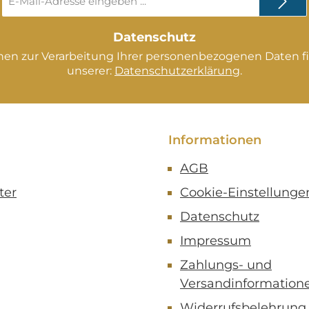
Mail-
zur De
Adresse
gehöre
*
Datenschutz
Verkau
nen zur Verarbeitung Ihrer personenbezogenen Daten fi
unserer:
Datenschutzerklärung
.
Informationen
AGB
ter
Cookie-Einstellunge
Datenschutz
Impressum
Zahlungs- und
Versandinformation
Widerrufsbelehrung