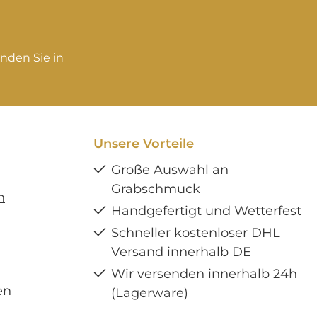
koration und
zur Dekoration und
n nicht zum
gehören nicht zum
fsangebot!
Verkaufsangebot!
nden Sie in
Unsere Vorteile
Große Auswahl an
Grabschmuck
n
Handgefertigt und Wetterfest
Schneller kostenloser DHL
Versand innerhalb DE
Wir versenden innerhalb 24h
en
(Lagerware)