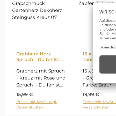
Grabherz Herz
15 x XL Pinie
Spruch - Du fehlst
Tannenzapfe
uns - Grabschmuck
Pinien Zapfen 
Gartenherz
Grabherz mit Spruch
14cm
15 x XL Pinie
Dekoherz Steinguss
- Kreuz mit Rose und
- Größe 11-14 c
Kreuz 07
Spruch - Du fehlst
Farbe: Braun -
uns- - frostfest -
Naturprodukt
Regulärer Preis:
Regulärer Prei
15,99 €
19,99 €
Steinguss -
in Größe und
Preise inkl. MwSt. zzgl.
Preise inkl. MwSt. 
In den Warenkorb
In den Ware
Steinguss schwarz ,
variieren - Nur zu
Versandkosten
Versandkosten
Patina weiß - Maße
Dekorationsz