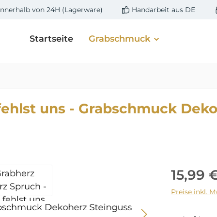
innerhalb von 24H (Lagerware)
Handarbeit aus DE
Startseite
Grabschmuck
fehlst uns - Grabschmuck Dek
Regulärer 
15,99 
Preise inkl. 