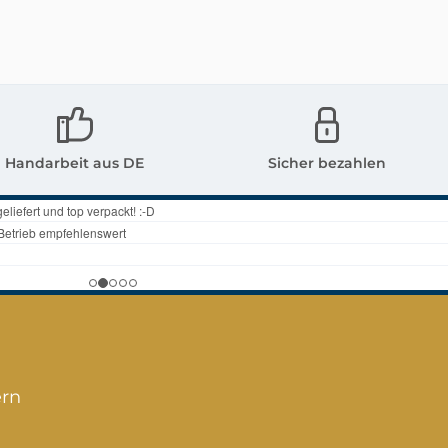
etLieferung 2
für Grabgesteck
ann gelegt
geeignet Kann
 oder mittels
gelegt werden oder
e hinten, auch
mittels der Öse
gt werden. -
hinten, auch
al
befestigt werden. -
Handarbeit aus DE
Sicher bezahlen
sin- Farbe
Material Polyresin
ntik- Maße
- Farbe grau-antik -
13,5 cm (L)
Maße ca.: 10,5(L) x 8
m (B) mit
cm (B) mit
 x 3 cm (H)In
Blätter x 2 cm (H) In
m Shop sind
unserem Shop sind
e Figuren,
weitere Figuren,
dekoration
Gartendekoration
geltränke
und Vogeltränke
ern
lichWeitere
erhältlich Weitere
tände dienen
Gegenstände dienen