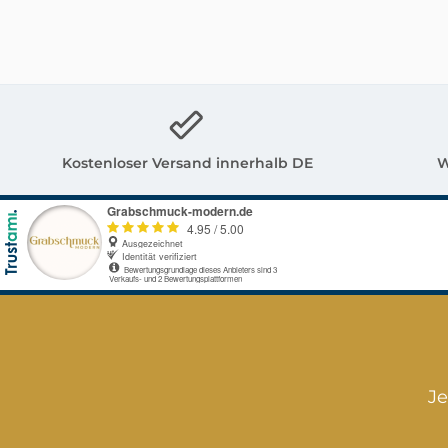
ca.: 8 cm (l) x 9,5 cm
Weitere
(b) x 5 cm (h) -
Gegenstände 
Handarbeit -
zur Dekoratio
hergestellt in
gehören nich
Deutschland Da
Verkaufsange
unsere Figuren in
Kostenloser Versand innerhalb DE
W
handwerklicher
Arbeit
hergestellt sind,
können
Abweichungen in
der
Oberflächenstruktur
und Farbgebung
möglich sein.
Je
(Luftbläschen sind
kein Mangel)