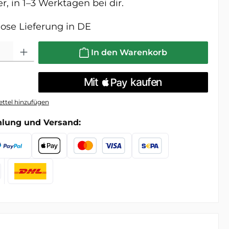
, in 1–3 Werktagen bei dir.
ose Lieferung in DE
l: Gib den gewünschten Wert ein oder benutze die Schaltfläche
In den Warenkorb
ttel hinzufügen
hlung und Versand: