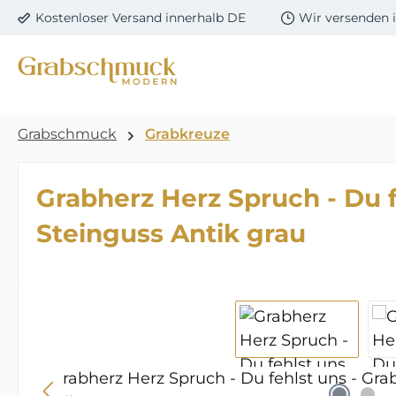
Kostenloser Versand innerhalb DE
Wir versenden 
m Hauptinhalt springen
Zur Suche springen
Zur Hauptnavigation springen
Grabschmuck
Grabkreuze
Grabherz Herz Spruch - Du 
Steinguss Antik grau
Bildergalerie überspringen