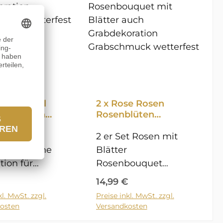
e mit Stiel
2 x Rose Rosen
lüte auch
Rosenblüten
koration
Rosenbouquet mit
chmuck
e mit Stiel
Blätter auch
2 er Set Rosen mit
fest 13,5cm
Grabdekoration
ätterschöne
Blätter
Grabschmuck
tion für
Rosenbouquet
wetterfest
 oder Terrasse
schöne Dekoration
er Preis:
Regulärer Preis:
14,99 €
ls
für Garten oder
kl. MwSt. zzgl.
Preise inkl. MwSt. zzgl.
en Warenkorb
In den Warenkorb
chmuck oder
Terrasse auch als
osten
Versandkosten
abgesteck
Grabschmuck oder