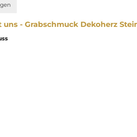
ngen
st uns - Grabschmuck Dekoherz Stei
uss