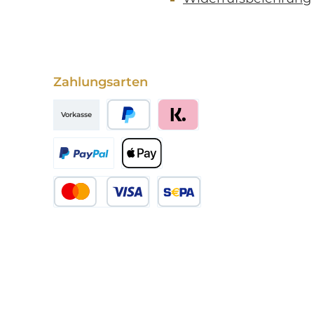
Zahlungsarten
Vorkasse
PayPal
Klarna
Später bezahlen
Apple Pay
Kredit- oder Debitkarte
SEPA Lastschrift