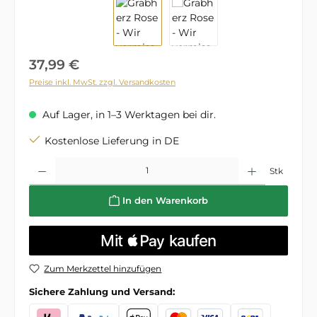
Regulärer Preis:
37,99 €
Preise inkl. MwSt. zzgl. Versandkosten
Auf Lager, in 1–3 Werktagen bei dir.
Kostenlose Lieferung in DE
Produkt Anzahl: Gib den gewünschten Wert ein oder benutze die Schaltflä
Stk
In den Warenkorb
Zum Merkzettel hinzufügen
Sichere Zahlung und Versand: