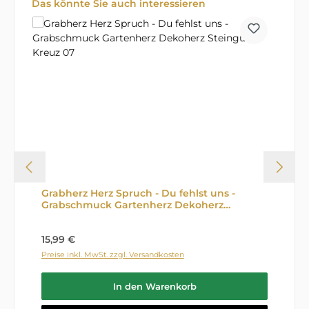
Produktgalerie überspringen
Das könnte Sie auch interessieren
Grabherz Herz Spruch - Du fehlst uns -
Grabschmuck Gartenherz Dekoherz
Steinguss Kreuz 07
Regulärer Preis:
15,99 €
Preise inkl. MwSt. zzgl. Versandkosten
In den Warenkorb