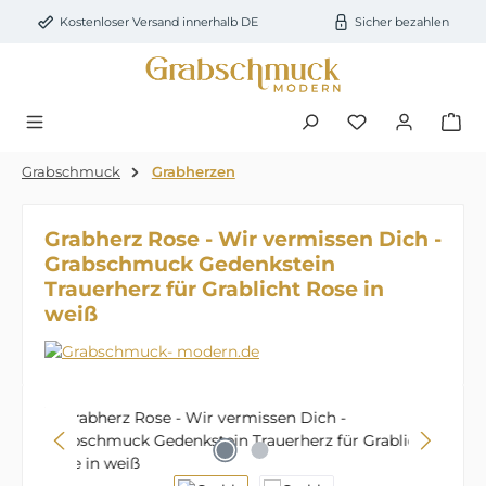
Zum Hauptinhalt springen
Kostenloser Versand innerhalb DE
Sicher bezahlen
Du hast 0 Prod
Grabschmuck
Grabherzen
Grabherz Rose - Wir vermissen Dich -
Grabschmuck Gedenkstein
Trauerherz für Grablicht Rose in
weiß
Bildergalerie überspringen