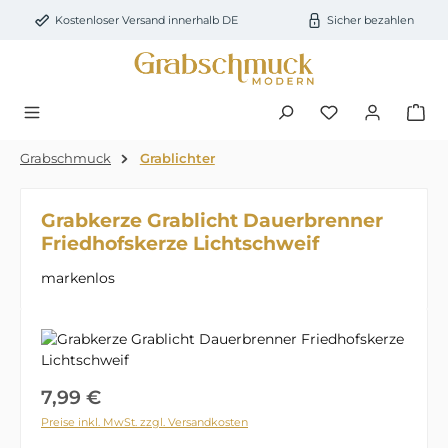
Zum Hauptinhalt springen
Kostenloser Versand innerhalb DE
Sicher bezahlen
Du hast 0 Prod
Grabschmuck
Grablichter
Grabkerze Grablicht Dauerbrenner
Friedhofskerze Lichtschweif
markenlos
Bildergalerie überspringen
Regulärer Preis:
7,99 €
Preise inkl. MwSt. zzgl. Versandkosten