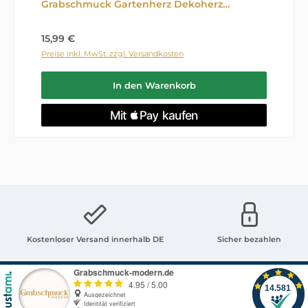
Grabschmuck Gartenherz Dekoherz
Steinguss Kreuz 07
Regulärer Preis:
15,99 €
Preise inkl. MwSt. zzgl. Versandkosten
In den Warenkorb
Kostenloser Versand innerhalb DE
Sicher bezahlen