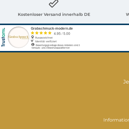
Deutschland Da
Verkaufsange
unsere Figuren in
Kostenloser Versand innerhalb DE
W
handwerklicher
Arbeit
hergestellt sind,
können
Abweichungen in
der
Oberflächenstruktur
und Farbgebung
möglich sein.
Je
(Luftbläschen sind
kein Mangel)
Weitere
Gegenstände dienen
zur Dekoration und
Informatio
gehören nicht zum