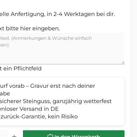
lle Anfertigung, in 2-4 Werktagen bei dir.
 bitte hier eingeben.
 ein Pflichtfeld
rf vorab – Gravur erst nach deiner
gabe
sicherer Steinguss, ganzjährig wetterfest
enloser Versand in DE
zurück-Garantie, kein Risiko
l: Gib den gewünschten Wert ein oder benutze die Schaltfläche
In den Warenkorb