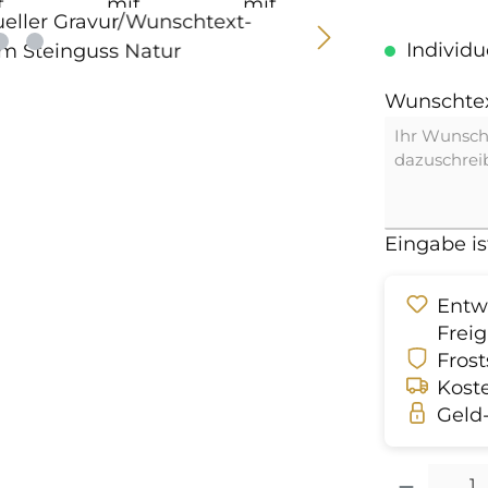
Individue
Wunschtext
Eingabe ist
Entwu
Frei
Frost
Kost
Geld-
Produkt Anzah