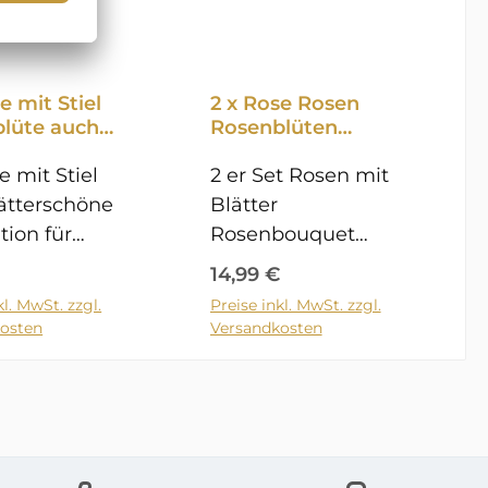
e mit Stiel
2 x Rose Rosen
lüte auch
Rosenblüten
koration
Rosenbouquet mit
chmuck
e mit Stiel
Blätter auch
2 er Set Rosen mit
fest 13,5cm
Grabdekoration
ätterschöne
Blätter
Grabschmuck
tion für
Rosenbouquet
wetterfest
 oder Terrasse
schöne Dekoration
er Preis:
Regulärer Preis:
14,99 €
ls
für Garten oder
kl. MwSt. zzgl.
Preise inkl. MwSt. zzgl.
en Warenkorb
In den Warenkorb
chmuck oder
Terrasse auch als
osten
Versandkosten
abgesteck
Grabschmuck oder
etLieferung 2
für Grabgesteck
ann gelegt
geeignet Kann
 oder mittels
gelegt werden oder
e hinten, auch
mittels der Öse