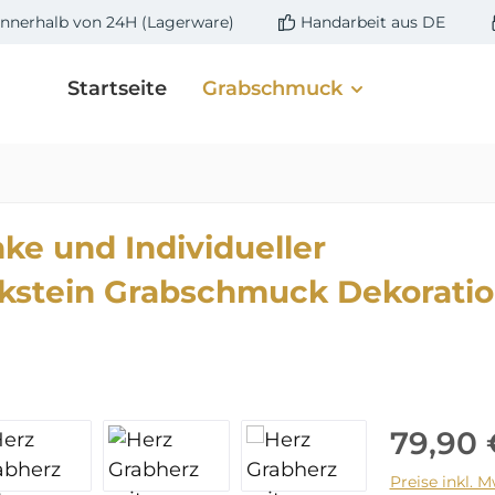
innerhalb von 24H (Lagerware)
Handarbeit aus DE
Startseite
Grabschmuck
ke und Individueller
stein Grabschmuck Dekoratio
Regulärer 
79,90 
Preise inkl. 