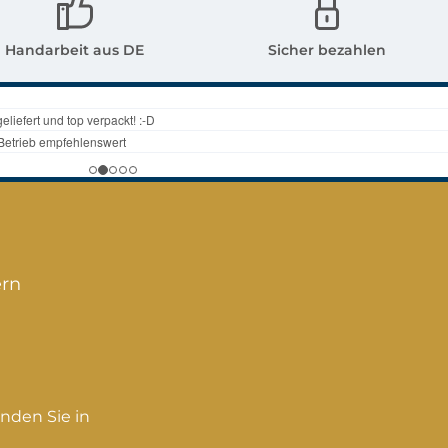
gt werden. -
hinten, auch
al
befestigt werden. -
Handarbeit aus DE
Sicher bezahlen
sin- Farbe
Material Polyresin
ntik- Maße
- Farbe grau-antik -
13,5 cm (L)
Maße ca.: 10,5(L) x 8
m (B) mit
cm (B) mit
 x 3 cm (H)In
Blätter x 2 cm (H) In
m Shop sind
unserem Shop sind
e Figuren,
weitere Figuren,
dekoration
Gartendekoration
geltränke
und Vogeltränke
ern
lichWeitere
erhältlich Weitere
tände dienen
Gegenstände dienen
koration und
zur Dekoration und
n nicht zum
gehören nicht zum
fsangebot!
Verkaufsangebot!
nden Sie in