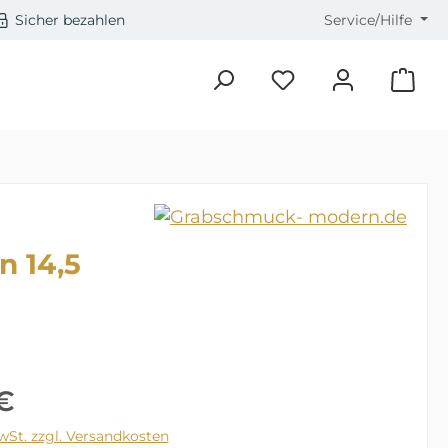
Sicher bezahlen
Service/Hilfe
Du hast 0 Produkte a
n 14,5
Preis:
€
MwSt. zzgl. Versandkosten