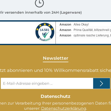
bot!
Verkaufsangebot!
befesti
Materi
ir versenden innerhalb von 24H (Lagerware)
Polyre
grau-a
ca.je : 
x 7,5 c
Blätter
unsere
weiter
Newsletter
Garten
und Vo
tzt abonnieren und 10% Willkommensrabatt sich
erhält
E-
Gegens
Mail-
zur De
Adresse
gehöre
*
Datenschutz
Verkau
nen zur Verarbeitung Ihrer personenbezogenen Daten fi
unserer:
Datenschutzerklärung
.