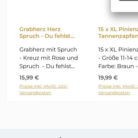
Grabherz Herz
15 x XL Pinie
Spruch - Du fehlst
Tannenzapfe
uns - Grabschmuck
Pinien Zapfen 
Gartenherz
Grabherz mit Spruch
14cm
15 x XL Pinie
Dekoherz Steinguss
- Kreuz mit Rose und
- Größe 11-14 c
Kreuz 07
Spruch - Du fehlst
Farbe: Braun -
uns- - frostfest -
Naturprodukt
Regulärer Preis:
Regulärer Prei
15,99 €
19,99 €
Steinguss -
in Größe und
Preise inkl. MwSt. zzgl.
Preise inkl. MwSt. 
In den Warenkorb
In den Ware
Steinguss schwarz ,
variieren - Nur zu
Versandkosten
Versandkosten
Patina weiß - Maße
Dekorationsz
ca.: 8 cm (l) x 9,5 cm
Weitere
(b) x 5 cm (h) -
Gegenstände 
Handarbeit -
zur Dekoratio
hergestellt in
gehören nich