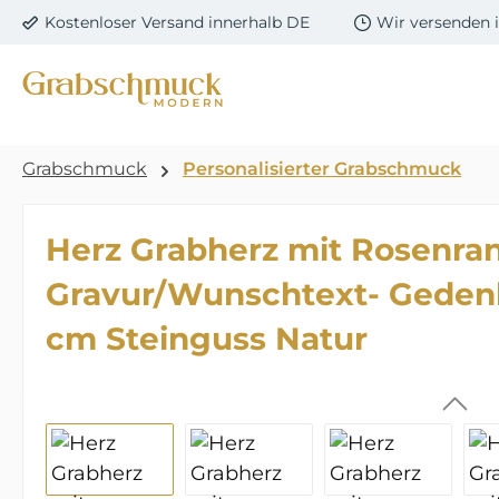
Kostenloser Versand innerhalb DE
Wir versenden 
m Hauptinhalt springen
Zur Suche springen
Zur Hauptnavigation springen
Grabschmuck
Personalisierter Grabschmuck
Herz Grabherz mit Rosenran
Gravur/Wunschtext- Gedenk
cm Steinguss Natur
Bildergalerie überspringen