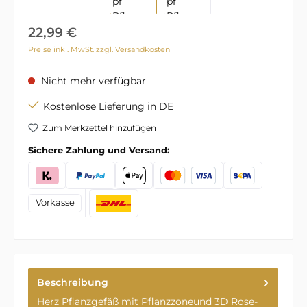
Regulärer Preis:
22,99 €
Preise inkl. MwSt. zzgl. Versandkosten
Nicht mehr verfügbar
Kostenlose Lieferung in DE
Zum Merkzettel hinzufügen
Sichere Zahlung und Versand:
Vorkasse
Beschreibung
Herz Pflanzgefäß mit Pflanzzoneund 3D Rose-