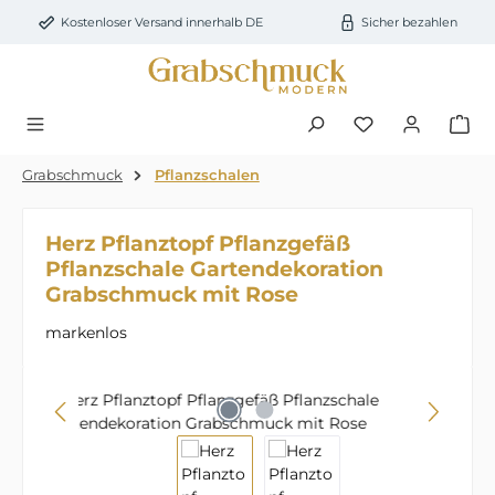
Zum Hauptinhalt springen
Kostenloser Versand innerhalb DE
Sicher bezahlen
Du hast 0 Prod
Grabschmuck
Pflanzschalen
Herz Pflanztopf Pflanzgefäß
Pflanzschale Gartendekoration
Grabschmuck mit Rose
markenlos
Bildergalerie überspringen